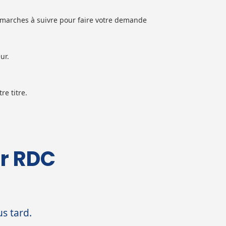
 démarches à suivre pour faire votre demande
ur.
re titre.
er RDC
s tard.