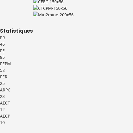
Statistiques
PR
46
PE
85
PEPM
58
PER
25
ARPC
23
AECT
12
AECP
10